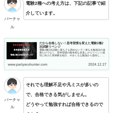
電験2種への考え方は、下記の記事で紹
介しています。
パーチャ
ル
だから合格しない！思考習慣を変えた電験2種2
次試験リベンジ
電験2種2次試験に落ちても諦めないで！単なる勉強法の改
善だけでなく、思考習慣の根本的な見直しからリベンジ成
功に向けた実体験を紹介。やみくもな勉強から脱却し、確
実な合格への道筋を示します。
www.partyaruhunter.com
2024.12.27
それでも理解不足や凡ミスが多いの
で、合格できる気がしません。
パーチャ
どうやって勉強すれば合格できるので
ル