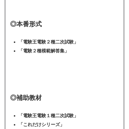
◎本番形式
「電験王電験２種二次試験」
「電験２種模範解答集」
◎補助教材
「電験王電験１種二次試験」
「これだけシリーズ」